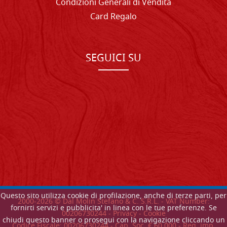
Condizioni Generali di Vendita
Card Regalo
SEGUICI SU
Questo sito utilizza cookie di profilazione, anche di terze parti, per
2000-
2026
© Dal Molin Stefano & C. S.R.L. - VAT Number:
fornirti servizi e pubblicita' in linea con le tue preferenze. Se
00206730244 -
Privacy
-
Cookie
chiudi questo banner o prosegui con la navigazione cliccando un
Codice Fiscale: 00206730244 - Cap. Soc. € 60.000 - Reg. imp.