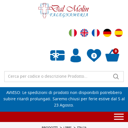
0
0
Wishlist vuota
AVVISO: Le spedizioni di prodotti non disponibili potrebbero
subire ritardi prolungati. Saremo chiusi per ferie estive dal 5 al
23 Agosto.
Togg
navi