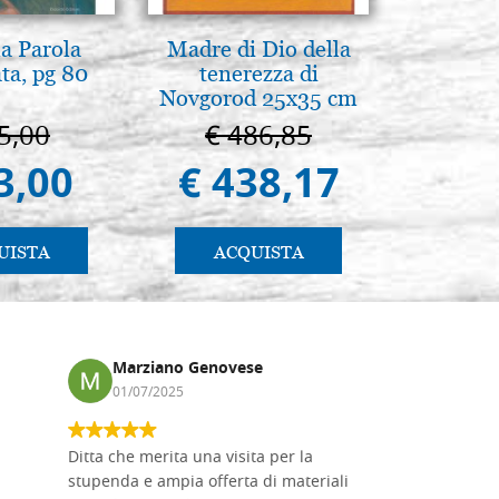
la Parola
Madre di Dio della
La Capp
ta, pg 80
tenerezza di
Scrovegn
Novgorod 25x35 cm
The Scro
in
5,00
€ 486,85
€ 6
3,00
€ 438,17
€ 5
UISTA
ACQUISTA
AC
Marziano Genovese
Anna
01/07/2025
17/02
Ditta che merita una visita per la
Le tavole i
stupenda e ampia offerta di materiali
da me acqu