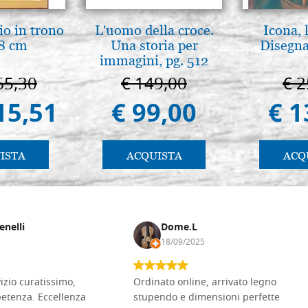
io in trono
L'uomo della croce.
Icona, 
8 cm
Una storia per
Disegna
immagini, pg. 512
65,30
€ 149,00
€ 2
15,51
€ 99,00
€ 1
ISTA
ACQUISTA
ACQ
enelli
Dome.L
18/09/2025
vizio curatissimo,
Ordinato online, arrivato legno
petenza. Eccellenza
stupendo e dimensioni perfette