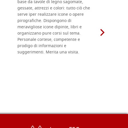
base da tavole di legno sagomate,
fornitissi
gessate, attrezzi e colori: tutto ciò che
per esegui
serve iper realizzare icone o opere
un ottimo 
pirografiche. Dispongono di
sono dispo
meravigliose icone dipinte, libri e
di formati
organizzano pure corsi sul tema.
l'imballagg
Personale cortese, competente e
ricevuti c
prodigo di informazioni e
Complimen
suggerimenti. Merita una visita.