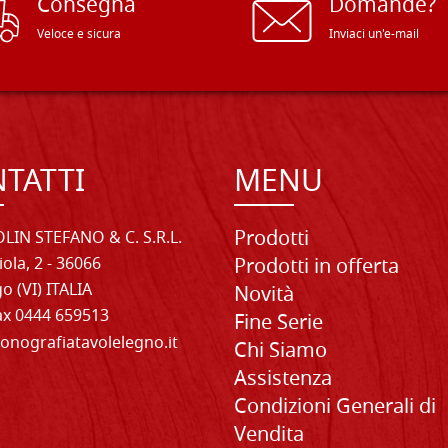
Consegna
Domande?
Veloce e sicura
Inviaci un'e-mail
TATTI
MENU
Prodotti
LIN STEFANO & C. S.R.L.
iola, 2 - 36066
Prodotti in offerta
o (VI) ITALIA
Novità
Fax 0444 659513
Fine Serie
onografiatavolelegno.it
Chi Siamo
Assistenza
Condizioni Generali di
Vendita