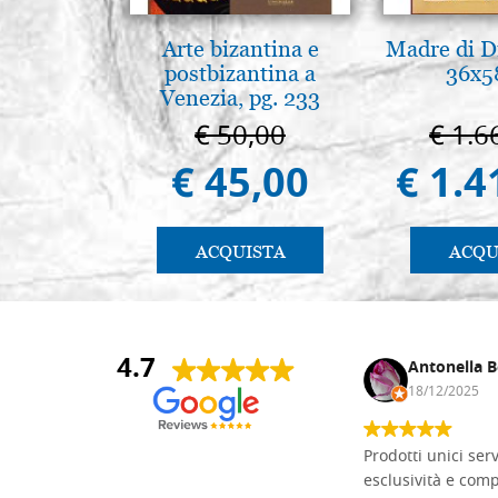
Arte bizantina e
Madre di D
postbizantina a
36x5
Venezia, pg. 233
€ 50,00
€ 1.6
€ 45,00
€ 1.4
ACQUISTA
ACQU
4.7
Andrea Monguzzi
Antonella B
15/01/2025
18/12/2025
Non pratico l'iconografia, ma mi
Prodotti unici ser
cimento con il chip carving. Ho girato
esclusività e com