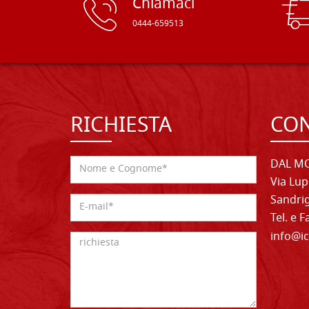
Chiamaci
0444-659513
RICHIESTA
CON
DAL MO
Via Lup
Sandrig
Tel. e 
info@ic