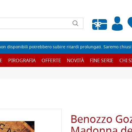
Wishlist vuota
non disponibili potrebbero subire ritardi prolungati. Saremo chiusi p
E
PIROGRAFIA
OFFERTE
NOVITÀ
FINE SERIE
CHI 
Benozzo Gozz
Madonna degl