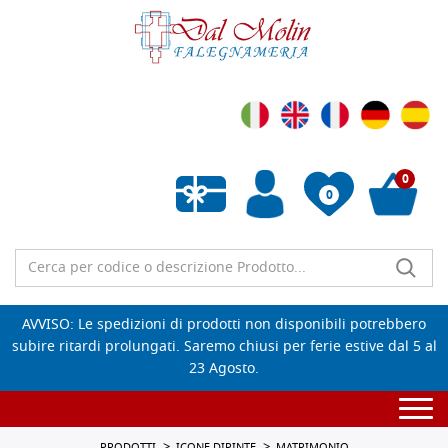
0
0
Wishlist vuota
AVVISO: Le spedizioni di prodotti non disponibili potrebbero
subire ritardi prolungati. Saremo chiusi per ferie estive dal 5 al
23 Agosto.
Togg
navi