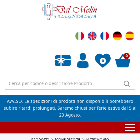
0
0
Wishlist vuota
AVVISO: Le spedizioni di prodotti non disponibili potrebbero
subire ritardi prolungati. Saremo chiusi per ferie estive dal 5 al
23 Agosto.
Togg
navi