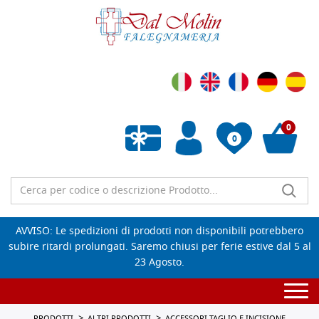
0
0
Wishlist vuota
AVVISO: Le spedizioni di prodotti non disponibili potrebbero
subire ritardi prolungati. Saremo chiusi per ferie estive dal 5 al
23 Agosto.
Togg
navi