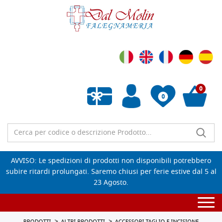
0
0
Wishlist vuota
AVVISO: Le spedizioni di prodotti non disponibili potrebbero
subire ritardi prolungati. Saremo chiusi per ferie estive dal 5 al
23 Agosto.
Togg
navi