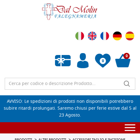
0
0
Wishlist vuota
AVVISO: Le spedizioni di prodotti non disponibili potrebbero
subire ritardi prolungati. Saremo chiusi per ferie estive dal 5 al
23 Agosto.
Togg
navi