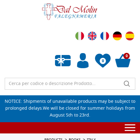
0
0
Empty wishlist
NOTICE: Shipments of unavailable products may be subject to
prolonged delays.We will be closed for summer holidays from
August 5th to 23rd.
Togg
navi