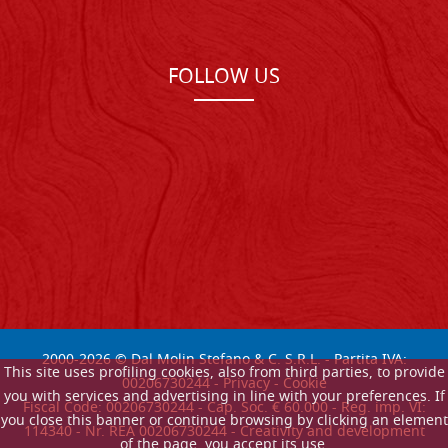
FOLLOW US
2000-
2026
© Dal Molin Stefano & C. S.R.L. - Partita IVA:
This site uses profiling cookies, also from third parties, to provide
00206730244 -
Privacy
-
Cookie
you with services and advertising in line with your preferences. If
Fiscal Code: 00206730244 - Cap. Soc. € 60.000 - Reg. imp. VI:
you close this banner or continue browsing by clicking an element
114340 - Nr. REA 00206730244 - Creativity and development
of the page, you accept its use.