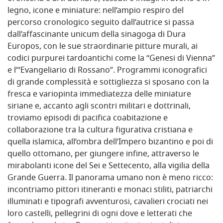
legno, icone e miniature: nell’ampio respiro del
percorso cronologico seguito dall’autrice si passa
dall’affascinante unicum della sinagoga di Dura
Europos, con le sue straordinarie pitture murali, ai
codici purpurei tardoantichi come la “Genesi di Vienna”
e l’“Evangeliario di Rossano”. Programmi iconografici
di grande complessità e sottigliezza si sposano con la
fresca e variopinta immediatezza delle miniature
siriane e, accanto agli scontri militari e dottrinali,
troviamo episodi di pacifica coabitazione e
collaborazione tra la cultura figurativa cristiana e
quella islamica, all’ombra dell’Impero bizantino e poi di
quello ottomano, per giungere infine, attraverso le
mirabolanti icone del Sei e Settecento, alla vigilia della
Grande Guerra. Il panorama umano non è meno ricco:
incontriamo pittori itineranti e monaci stiliti, patriarchi
illuminati e tipografi avventurosi, cavalieri crociati nei
loro castelli, pellegrini di ogni dove e letterati che