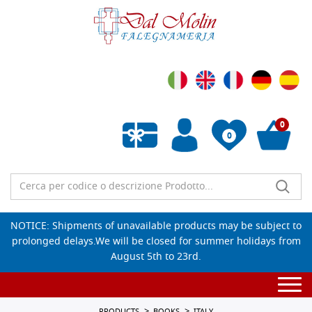
0
0
Empty wishlist
NOTICE: Shipments of unavailable products may be subject to
prolonged delays.We will be closed for summer holidays from
August 5th to 23rd.
Togg
navi