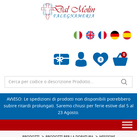
0
0
Wishlist vuota
AVVISO: Le spedizioni di prodotti non disponibili potrebbero
subire ritardi prolungati. Saremo chiusi per ferie estive dal 5 al
23 Agosto.
Togg
navi