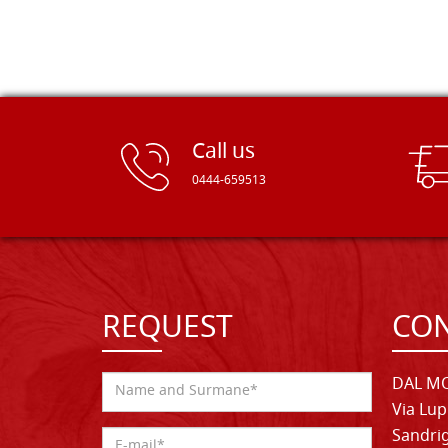
Call us
0444-659513
REQUEST
CON
DAL MO
Via Lup
Sandrig