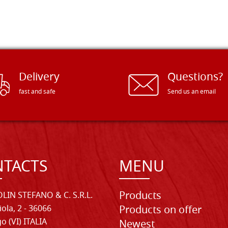
Delivery
Questions?
fast and safe
Send us an email
TACTS
MENU
Products
LIN STEFANO & C. S.R.L.
iola, 2 - 36066
Products on offer
o (VI) ITALIA
Newest