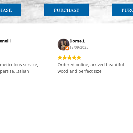
HASE
PURCHASE
PUR
enelli
Dome.L
18/09/2025
meticulous service,
Ordered online, arrived beautiful
pertise. Italian
wood and perfect size