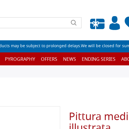
Empty wishlist
ucts may be subject to prolonged delays.We will be closed for su
PYROGRAPHY
OFFERS
NEWS
ENDING SERIES
AB
Pittura medie
illustrata