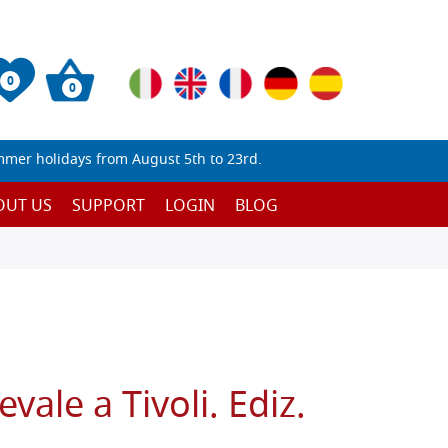
0
0
mmer holidays from August 5th to 23rd.
OUT US
SUPPORT
LOGIN
BLOG
vale a Tivoli. Ediz.