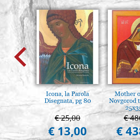
Icona, la Parola
Mother o
Disegnata, pg 80
Novgorod 
25x3
€ 25,00
€ 48
€ 13,00
€ 43