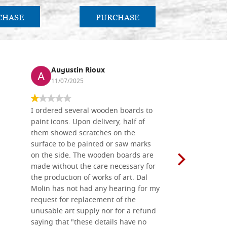
CHASE
PURCHASE
PU
Augustin Rioux
Ronj
11/07/2025
13/11
I ordered several wooden boards to
The produc
paint icons. Upon delivery, half of
than two w
them showed scratches on the
Also well 
surface to be painted or saw marks
recommend 
on the side. The wooden boards are
made without the care necessary for
the production of works of art. Dal
Molin has not had any hearing for my
request for replacement of the
unusable art supply nor for a refund
saying that "these details have no