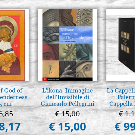
f God of
L'ikona. Immagine
La Cappell
tenderness
dell'Invisibile di
Palerm
5 cm
Giancarlo Pellegrini
Cappella 
Pal
6,85
€ 15,00
€ 1.
8,17
€ 15,00
€ 9