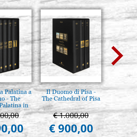
a Palatina a
Il Duomo di Pisa -
La Capp
o - The
The Cathedral of Pisa
Scrovegn
Palatina in
The Scro
ermo
in
100,00
€ 1.000,00
€ 6
90,00
€ 900,00
€ 5