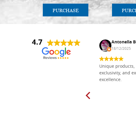
PURCHASE
PURC
4.7
Nina DraguÅ¡ica
Antonella B
30/10/2024
18/12/2025
Everything I need for painting Icons I
Unique products, 
found here. The order was easy and
exclusivity, and ex
delivery very fast to Croatia. Items
excellence.
very well packed. Would strongly
recommend! Thank you Falegnameria
Dal Molin.