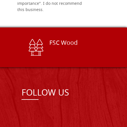
importance". I do not recommend
this business.
FSC Wood
FOLLOW US