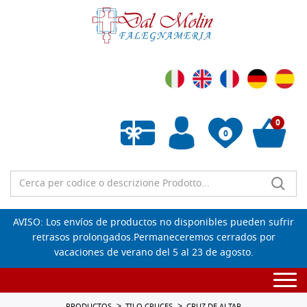
0
0
Lista de deseos vacía
AVISO: Los envíos de productos no disponibles pueden sufrir
retrasos prolongados.Permaneceremos cerrados por
vacaciones de verano del 5 al 23 de agosto.
Togg
navi