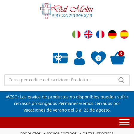
0
0
Lista de deseos vacía
AVISO: Los envíos de productos no disponibles pueden sufrir
retrasos prolongados.Permaneceremos cerrados por
vacaciones de verano del 5 al 23 de agosto.
Togg
navi