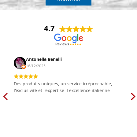
Planche d'icône en tilleul, modèle
Stocker: 0 - COD.
A2, mesure 25x35 avec cadre
G25X35A2
creusée(mesure interne
20x30),brute
4.7
€ 26,90
ACHETER
Planche d'icône en tilleul, modèle
Stocker: 0 - COD.
A2, mesure 25x39 avec cadre
G25X39A2
Antonella Benelli
creusée(mesure interne
20X34),brute
18/12/2025
€ 29,00
ACHETER
Des produits uniques, un service irréprochable,
l'exclusivité et l'expertise. L'excellence italienne.
Planche d'icône en tilleul, modèle
Stocker: 0 - COD.
A2, mesure 30x40 avec cadre
G30X40A2
creusée(mesure interne
25x35),brute
€ 30,80
ACHETER