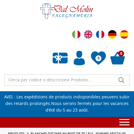
0
0
Liste de souhaits vide
AVIS : Les expéditions de produits indisponibles peuvent subir
des retards prolongés.Nous serons fermés pour les vacances
d'été du 5 au 23 août.
Togg
navi