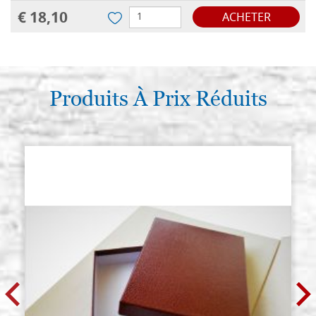
€ 18,10
ACHETER
Planche d'icône en tilleul, modèle
Stocker: 1 - COD.
A2, mesure 18x24 avec cadre
G18X24A2
creusée(mesure interne
14,5x20),brute
Produits À Prix Réduits
€ 18,60
ACHETER
Planche d'icône en tilleul, modèle
Stocker: 0 - COD.
A2, mesure 20x25 avec cadre
G20X25A2
creusée(mesure interne
15,5x20,5),brute
€ 21,20
ACHETER
Planche d'icône en tilleul, modèle
Stocker: 1 - COD.
A2, mesure 20x30 avec cadre
G20X30A2
creusée(mesure interne
16x25,5),brute