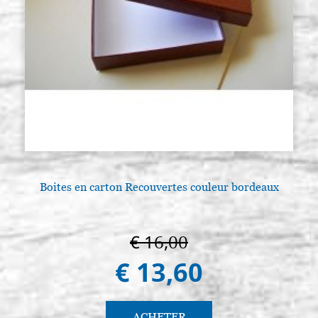
€ 21,80
ACHETER
Planche d'icône en tilleul, modèle
Stocker: 3 - COD.
A2, mesure 21x28 avec cadre
G21X28A2
creusée(mesure interne
17x23,5),brute
€ 22,40
ACHETER
Planche d'icône en tilleul, modèle
Stocker: 0 - COD.
A2, mesure 24x32 avec cadre
G24X32A2
creusée(mesure interne
19,5x27),brute
Boites en carton Recouvertes couleur bordeaux
€ 25,40
ACHETER
Planche d'icône en tilleul, modèle
Stocker: 1 - COD.
€ 16,00
A2, mesure 25x30 avec cadre
G25X30A2
creusée(mesure interne
€ 13,60
20x25),brute
€ 25,00
ACHETER
ACHETER