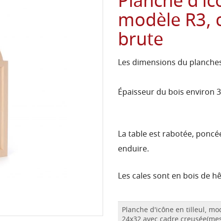
Planche d'icô
modèle R3, c
brute
Les dimensions du planches
Épaisseur du bois environ 
La table est rabotée, poncée
enduire.
Les cales sont en bois de h
Planche d'icône en tilleul, m
24x32 avec cadre creusée(me