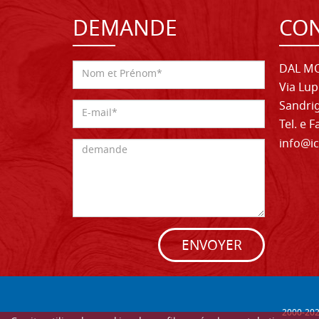
DEMANDE
CON
DAL MO
Via Lup
Sandrig
Tel. e 
info@ic
ENVOYER
2000-
20