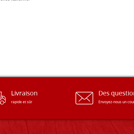
€ 64,50
Planche d'icône en tilleul, m
35x54 avec cadre creusée(me
30x48,4),cales,brute
€ 64,90
Planche d'icône en tilleul, m
40x50 avec cadre creusée(me
35x44,5),cales,brute
€ 66,40
Planche d'icône en tilleul, m
42x56 avec cadre creusée(me
Livraison
Des questio
37x51),cales,brute
rapide et sûr
Envoyez-nous un cour
€ 70,20
Planche d'icône en tilleul, m
45x57 avec cadre creusée(me
39x55),cales,brute