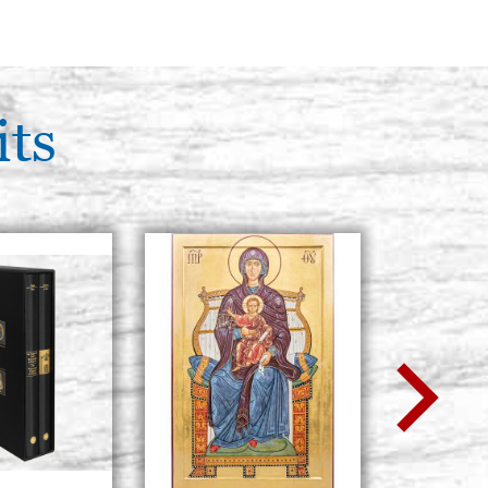
odèle R3, mesure
Stocker: 0 - COD. G30X43R3
es,brute
ACHETER
its
odèle R3, mesure
Stocker: 0 - COD. G28X42R3
sure interne
ACHETER
odèle R3, mesure
Stocker: 0 - COD. G30X40R3
ure interne
ACHETER
odèle R3, mesure
Stocker: 0 - COD. G28X45R3
sure interne
ACHETER