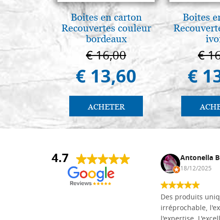
Boites en carton
Boites e
Recouvertes couleur
Recouvert
bordeaux
ivo
€ 16,00
€ 1
€ 13,60
€ 1
ACHETER
ACH
4.7
Daniel Vandewalle
Antonella B
27/07/2017
18/12/2025
société fiable et correcte. Très bon
Des produits uniq
matériel.
irréprochable, l'ex
l'expertise. L'exce