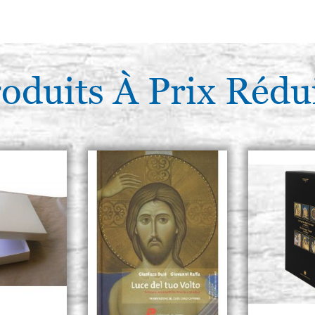
Planche d'icône en tilleul, m
30x43 avec cadre creusée,cal
€ 56,10
oduits À Prix Rédu
Planche d'icône en tilleul, m
28x42 avec cadre creusée(me
24,5x37,5),cales,brute
€ 55,50
Planche d'icône en tilleul, m
30x40avec cadre creusée(mes
25x34,5),cales,brute
€ 56,10
Planche d'icône en tilleul, m
28x45 avec cadre creusée(me
23x40),cales,brute