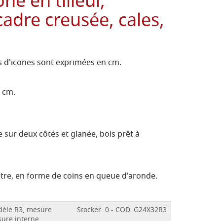
ne en tilleul,
adre creusée, cales,
 d'icones sont exprimées en cm.
3 cm.
 sur deux côtés et glanée, bois prêt à
être, en forme de coins en queue d'aronde.
odèle R3, mesure
Stocker: 0 - COD. G24X32R3
sure interne