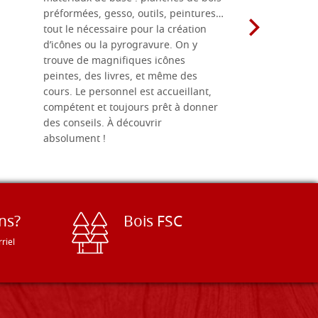
ACHETER
préformées, gesso, outils, peintures…
achalandée
odèle R3, mesure
Stocker: 0 - COD. G35X54R3
tout le nécessaire pour la création
rapport qu
sure interne
d’icônes ou la pyrogravure. On y
dans une 
trouve de magnifiques icônes
dimensions
peintes, des livres, et même des
soigneusem
ACHETER
cours. Le personnel est accueillant,
dans les dé
compétent et toujours prêt à donner
odèle R3, mesure
Stocker: 0 - COD. G40X50R3
des conseils. À découvrir
sure interne
absolument !
ACHETER
odèle R3, mesure
Stocker: 0 - COD. G42X56R3
sure interne
ns?
Bois FSC
riel
ACHETER
odèle R3, mesure
Stocker: 0 - COD. G45X57R3
sure interne