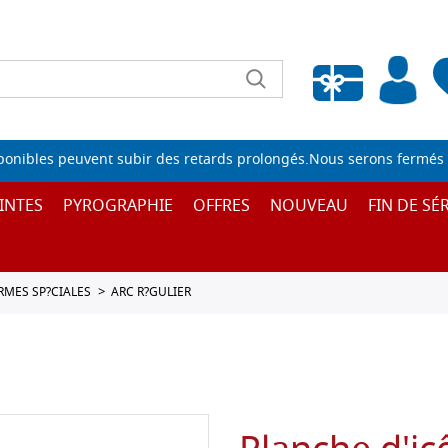
Liste de souhaits vide
sponibles peuvent subir des retards prolongés.Nous serons fermés 
INTES
PYROGRAPHIE
OFFRES
NOUVEAU
FIN DE SÉR
ORMES SP?CIALES
ARC R?GULIER