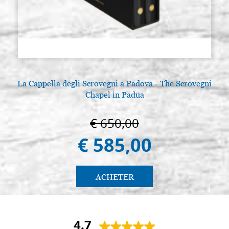
€ 54,50
ACHETER
La Cappella degli Scrovegni a Padova - The Scrovegni
L
Chapel in Padua
€ 650,00
€ 585,00
ACHETER
4.7