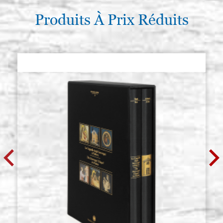
creusée(mesure interne
15x24,5),enduite
Produits À Prix Réduits
€ 45,10
ACHETER
Planche d'icône en tilleul, modèle
Stocker: 0 - COD.
R1, mesure 20x50 avec cadre
20X50R1
creusée(mesure interne
16x45,5),enduite
€ 65,70
ACHETER
Planche d'icône en tilleul, modèle
Stocker: 0 - COD.
R1, mesure 21x35 avec cadre
21X35R1
creusée(mesure interne
17,5x31,3),enduite
€ 52,50
ACHETER
Planche d'icône en tilleul, modèle
Stocker: 2 - COD.
R1, mesure 24x32 avec cadre
24X32R1
creusée(mesure interne
20,2x28),enduite