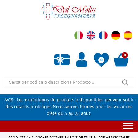
0
0
Liste de souhaits vide
AVIS : Les expéditions de produits indisponibles peuvent subir
des retards prolongés.Nous serons fermés pour les vacances
d'été du 5 au 23 août.
Togg
navi