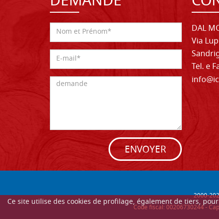
DEMANDE
CON
DAL MO
Via Lup
Sandrig
Tel. e 
info@ic
ENVOYER
2000-
20
Ce site utilise des cookies de profilage, également de tiers, po
Code fiscal: 00206730244 - Cap