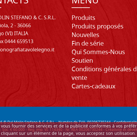
TACTS
MENU
Produits
LIN STEFANO & C. S.R.L.
iola, 2 - 36066
Produits proposés
o (VI) ITALIA
Nouvelles
Fax 0444 659513
Fin de série
onografiatavolelegno.it
Qui Sommes-Nous
Soutien
Conditions générales 
vente
Cartes-cadeaux
26
© Dal Molin Stefano & C. S.R.L. - Numéro de TVA: 00206730244 -
Confidentialit
ur vous fournir des services et de la publicité conformes à vos préf
. Soc. € 60.000 - Reg. imp. VI: 114340 - Nr. REA 00206730244 - Créativité et d
cliquant sur un élément de la page, vous acceptez son utilisation.