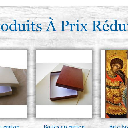
oduits À Prix Rédu
n carton
Boites en carton
Arte bi