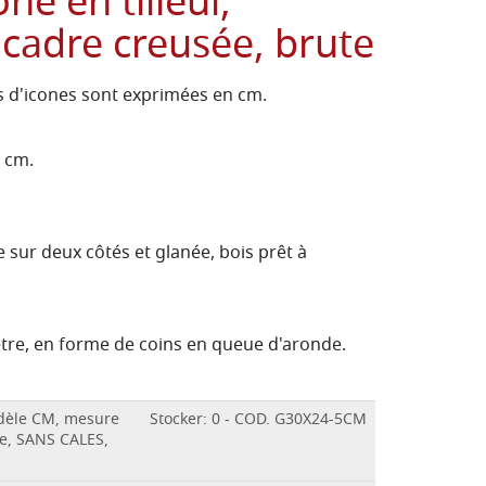
ne en tilleul,
cadre creusée, brute
 d'icones sont exprimées en cm.
3 cm.
 sur deux côtés et glanée, bois prêt à
être, en forme de coins en queue d'aronde.
odèle CM, mesure
Stocker: 0 - COD. G30X24-5CM
e, SANS CALES,