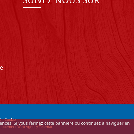
SUIVEZ NOUS SUR
de
é
-
Cookie
érences. Si vous fermez cette bannière ou continuez à naviguer en
éveloppement Web Agency Telemar