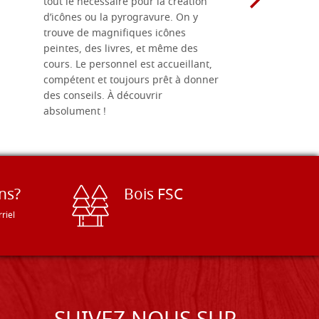
tout le nécessaire pour la création
rapport qu
d’icônes ou la pyrogravure. On y
dans une 
trouve de magnifiques icônes
dimensions
peintes, des livres, et même des
soigneusem
cours. Le personnel est accueillant,
dans les dé
compétent et toujours prêt à donner
des conseils. À découvrir
absolument !
ns?
Bois FSC
riel