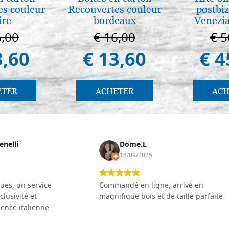
es couleur
Recouvertes couleur
postbiz
ire
bordeaux
Venezia
6,00
€ 16,00
€ 5
3,60
€ 13,60
€ 4
ETER
ACHETER
ACH
enelli
Dome.L
18/09/2025
ues, un service
Commandé en ligne, arrivé en
clusivité et
magnifique bois et de taille parfaite
llence italienne.