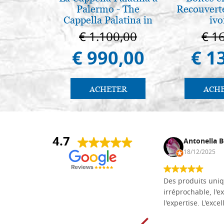
Palermo - The
Recouvert
Cappella Palatina in
ivo
Palermo
€ 1.100,00
€ 1
€ 990,00
€ 1
ACHETER
ACH
4.7
Daniel Vandewalle
Antonella B
27/07/2017
18/12/2025
société fiable et correcte. Très bon
Des produits uniq
matériel.
irréprochable, l'ex
l'expertise. L'exce