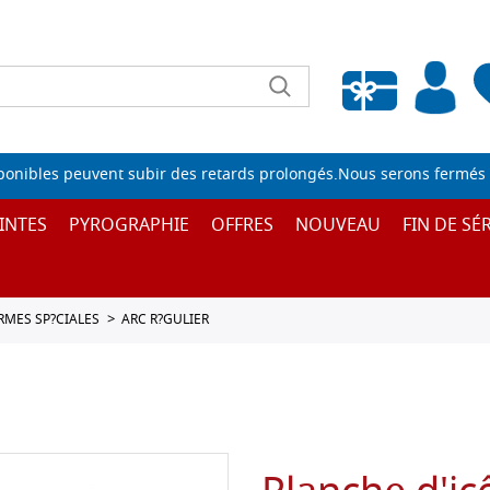
Liste de souhaits vide
sponibles peuvent subir des retards prolongés.Nous serons fermés 
INTES
PYROGRAPHIE
OFFRES
NOUVEAU
FIN DE SÉR
ORMES SP?CIALES
ARC R?GULIER