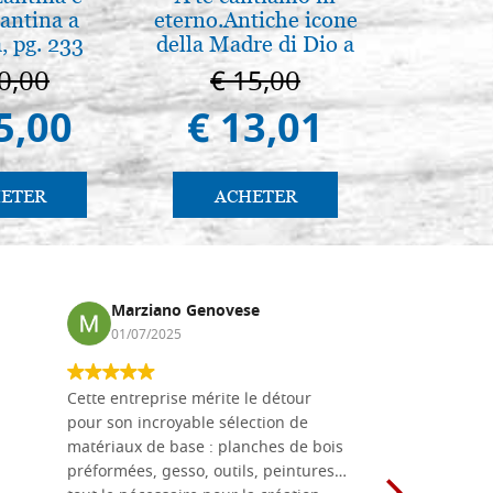
antina a
eterno.Antiche icone
intronis
, pg. 233
della Madre di Dio a
Vladimir e Suzdal
0,00
€ 15,00
€ 1
(libro-cal. 2019))
5,00
€ 13,01
€ 1.
ETER
ACHETER
AC
Marziano Genovese
Anna
01/07/2025
17/02
Cette entreprise mérite le détour
Les planche
pour son incroyable sélection de
achetées e
matériaux de base : planches de bois
une menuis
préformées, gesso, outils, peintures…
achalandée