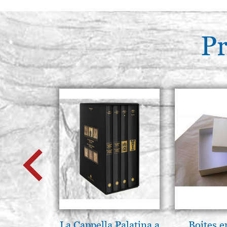
Pr
La Cappella Palatina a
Boites e