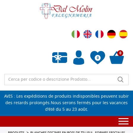
0
0
Liste de souhaits vide
AVIS : Les expéditions de produits indisponibles peuvent subir
des retards prolongés.Nous serons fermés pour les vacances
d'été du 5 au 23 août.
Togg
navi