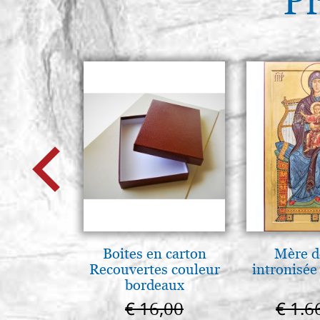
Pr
Boites en carton
Mère d
Recouvertes couleur
intronisé
bordeaux
€ 16,00
€ 1.6