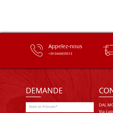
Appelez-nous
+39 0444659513
DEMANDE
CON
DAL MO
Via Lup