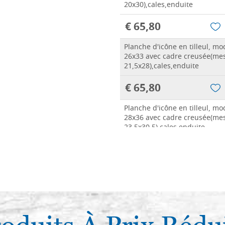
20x30),cales,enduite
€ 65,80
Planche d'icône en tilleul, m
26x33 avec cadre creusée(me
21,5x28),cales,enduite
€ 65,80
Planche d'icône en tilleul, m
28x36 avec cadre creusée(me
23,5x30,5),cales,enduite
€ 74,60
Planche d'icône en tilleul, m
30x40 avec cadre creusée(me
25x34,5),cales,enduite
€ 77,20