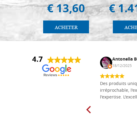
€ 13,60
€ 1.4
ACHETER
ACH
4.7
Daniel Vandewalle
Antonella B
27/07/2017
18/12/2025
société fiable et correcte. Très bon
Des produits uniq
matériel.
irréprochable, l'ex
l'expertise. L'exce