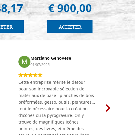
38,17
€ 900,00
€ 
odèle A4, mesure
Stocker: 0 - COD. 35X53A4
sure interne
ETER
ACHETER
AC
ACHETER
odèle A4, mesure
Stocker: 0 - COD. 40X50A4
sure interne
Marziano Genovese
Anna
01/07/2025
17/02
ACHETER
odèle A4, mesure
Stocker: 1 - COD. 40X56A4
Cette entreprise mérite le détour
Les planche
sure interne
pour son incroyable sélection de
achetées e
matériaux de base : planches de bois
une menuis
ACHETER
préformées, gesso, outils, peintures…
achalandée
tout le nécessaire pour la création
rapport qu
odèle A4, mesure
Stocker: 0 - COD. 45X57A4
d’icônes ou la pyrogravure. On y
dans une 
es,enduite
trouve de magnifiques icônes
dimensions
peintes, des livres, et même des
soigneusem
ACHETER