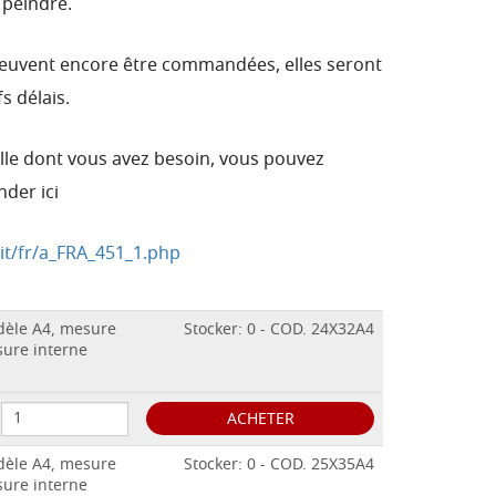
 peindre.
peuvent encore être commandées, elles seront
s délais.
aille dont vous avez besoin, vous pouvez
nder ici
it/fr/a_FRA_451_1.php
odèle A4, mesure
Stocker: 0 - COD. 24X32A4
sure interne
ACHETER
odèle A4, mesure
Stocker: 0 - COD. 25X35A4
sure interne