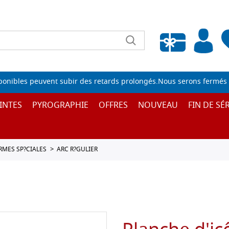
Liste de souhaits vide
sponibles peuvent subir des retards prolongés.Nous serons fermés 
INTES
PYROGRAPHIE
OFFRES
NOUVEAU
FIN DE SÉR
ORMES SP?CIALES
ARC R?GULIER