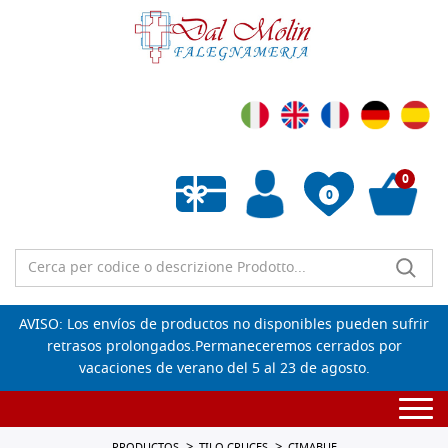
0
0
Lista de deseos vacía
AVISO: Los envíos de productos no disponibles pueden sufrir
retrasos prolongados.Permaneceremos cerrados por
vacaciones de verano del 5 al 23 de agosto.
Togg
navi