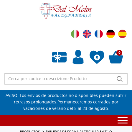
0
0
Lista de deseos vacía
AVISO: Los envíos de productos no disponibles pueden sufrir
retrasos prolongados.Permaneceremos cerrados por
vacaciones de verano del 5 al 23 de agosto.
Togg
navi