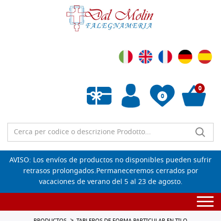
0
0
Lista de deseos vacía
AVISO: Los envíos de productos no disponibles pueden sufrir
retrasos prolongados.Permaneceremos cerrados por
vacaciones de verano del 5 al 23 de agosto.
Togg
navi