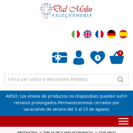
0
0
Lista de deseos vacía
AVISO: Los envíos de productos no disponibles pueden sufrir
retrasos prolongados.Permaneceremos cerrados por
vacaciones de verano del 5 al 23 de agosto.
Togg
navi