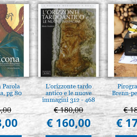
a Parola
L'orizzonte tardo
Pirogr
a, pg 80
antico e le nuove
Brenn-pe
immagini 312 - 468
5,00
€ 180,00
€ 1
3,00
€ 160,00
€ 1