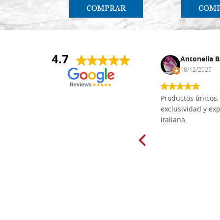
COMPRAR
COM
4.7
Anna Maria Negri
Antonella B
17/02/2025
18/12/2025
Las tablas de tilo macizo que compré
Productos únicos, 
en línea en la bien surtida carpintería
exclusividad y exp
Dal Molin para tallar tienen una
italiana.
excelente relación calidad-precio y
están disponibles en una amplia
gama de tamaños. Además, los
productos se empaquetaron
cuidadosamente y se entregaron a
tiempo. ¡Enhorabuena!