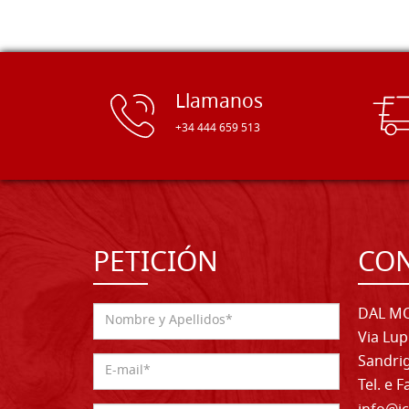
Llamanos
+34 444 659 513
PETICIÓN
CO
DAL MO
Via Lup
Sandrig
Tel. e 