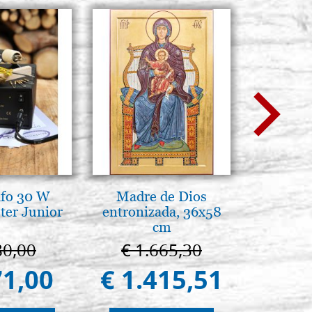
afo 30 W
Madre de Dios
Arte b
ter Junior
entronizada, 36x58
postbi
cm
Venezi
80,00
€ 1.665,30
€ 
71,00
€ 1.415,51
€ 