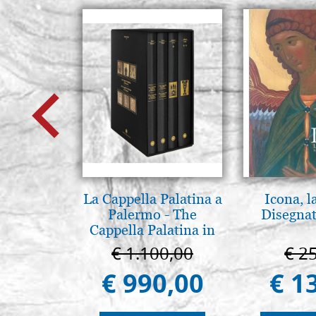
La Cappella Palatina a
Icona, l
Palermo - The
Disegnat
Cappella Palatina in
Palermo
€ 1.100,00
€ 2
€ 990,00
€ 1