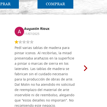
PRAR
COMPRAR
CO
Augustin Rioux
Marz
11/07/2025
01/07
Pedí varias tablas de madera para
Vale la pe
pintar iconos. Al recibirlas, la mitad
su maravil
presentaba arañazos en la superficie
materiales
a pintar o marcas de sierra en los
madera mo
laterales. Las tablas de madera se
herramient
fabrican sin el cuidado necesario
necesario 
para la producción de obras de arte.
pirograba
Dal Molin no ha atendido mi solicitud
íconos pint
de reemplazo del material de arte
ofrecen cu
inservible ni de reembolso, alegando
personal e
que "estos detalles no importan". No
generoso c
recomiendo este negocio.
sugerencias