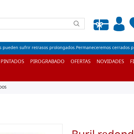
Lista de deseos vacía
s pueden sufrir retrasos prolongados.Permaneceremos cerrados por
 PINTADOS
PIROGRABADO
OFERTAS
NOVIDADES
F
DOS