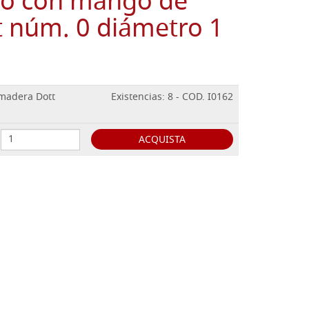
do con mango de
 núm. 0 diámetro 1
madera Dott
Existencias: 8 - COD. I0162
ACQUISTA