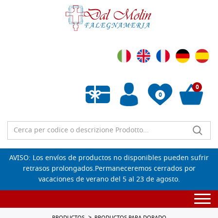
0
0
Lista de deseos vacía
AVISO: Los envíos de productos no disponibles pueden sufrir
retrasos prolongados.Permaneceremos cerrados por
vacaciones de verano del 5 al 23 de agosto.
Togg
navi