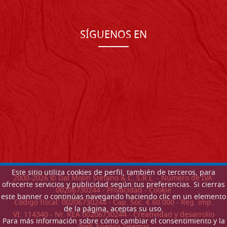
SÍGUENOS EN
Este sitio utiliza cookies de perfil, también de terceros, para
2000-
2026
© Dal Molin Stefano & C. S.R.L. - Número de IVA:
ofrecerte servicios y publicidad según tus preferencias. Si cierras
00206730244 -
Privacidad
-
Cookie
este banner o continúas navegando haciendo clic en un elemento
Código fiscal: 00206730244 - Cap. Soc. € 60.000 - Reg. imp.
de la página, aceptas su uso.
VI: 114340 - Nr. REA 00206730244 - Creatividad y desarrollo
Para más información sobre cómo cambiar el consentimiento y la