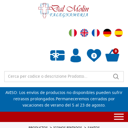
0
0
Lista de deseos vacía
AVISO: Los envíos de productos no disponibles pueden sufrir
retrasos prolongados.Permaneceremos cerrados por
vacaciones de verano del 5 al 23 de agosto.
Togg
navi