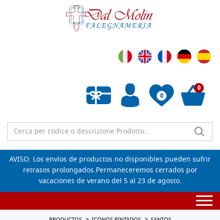
0
0
Lista de deseos vacía
AVISO: Los envíos de productos no disponibles pueden sufrir
retrasos prolongados.Permaneceremos cerrados por
vacaciones de verano del 5 al 23 de agosto.
Togg
navi