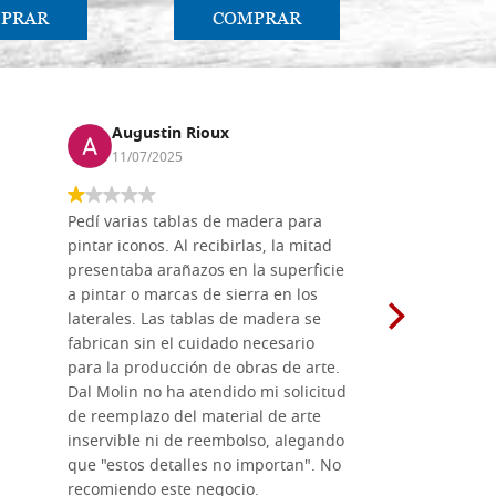
PRAR
COMPRAR
CO
Augustin Rioux
Marz
11/07/2025
01/07
Pedí varias tablas de madera para
Vale la pe
pintar iconos. Al recibirlas, la mitad
su maravil
presentaba arañazos en la superficie
materiales
a pintar o marcas de sierra en los
madera mo
laterales. Las tablas de madera se
herramient
fabrican sin el cuidado necesario
necesario 
para la producción de obras de arte.
pirograba
Dal Molin no ha atendido mi solicitud
íconos pint
de reemplazo del material de arte
ofrecen cu
inservible ni de reembolso, alegando
personal e
que "estos detalles no importan". No
generoso c
recomiendo este negocio.
sugerencias