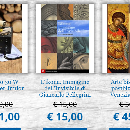
fo 30 W
L'ikona. Immagine
Arte bi
er Junior
dell'Invisibile di
postbiz
Giancarlo Pellegrini
Venezia
0,00
€ 15,00
€ 5
1,00
€ 15,00
€ 4