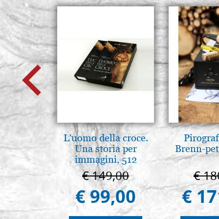
L'uomo della croce.
Pirogra
Una storia per
Brenn-pet
immagini, 512
páginas
€ 149,00
€ 18
€ 99,00
€ 17