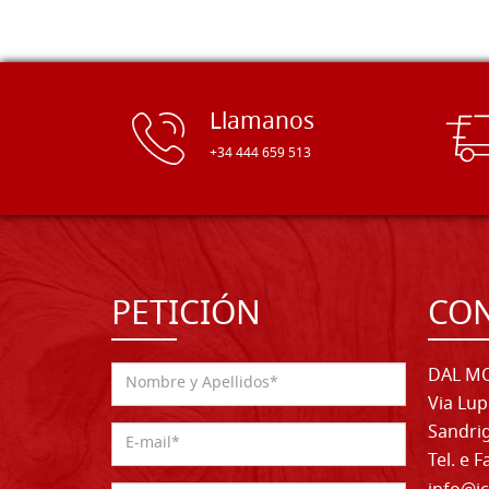
Llamanos
+34 444 659 513
PETICIÓN
CO
DAL MO
Via Lup
Sandrig
Tel. e 