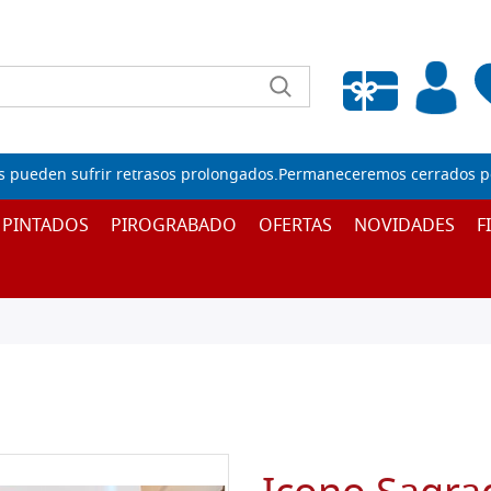
Lista de deseos vacía
s pueden sufrir retrasos prolongados.Permaneceremos cerrados por
 PINTADOS
PIROGRABADO
OFERTAS
NOVIDADES
F