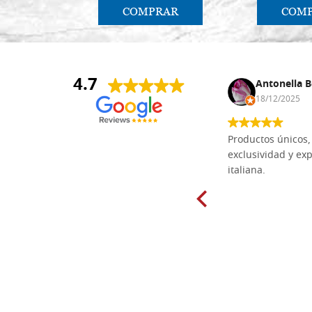
COMPRAR
COM
4.7
Anna Maria Negri
Antonella B
17/02/2025
18/12/2025
Las tablas de tilo macizo que compré
Productos únicos, 
en línea en la bien surtida carpintería
exclusividad y exp
Dal Molin para tallar tienen una
italiana.
excelente relación calidad-precio y
están disponibles en una amplia
gama de tamaños. Además, los
productos se empaquetaron
cuidadosamente y se entregaron a
tiempo. ¡Enhorabuena!