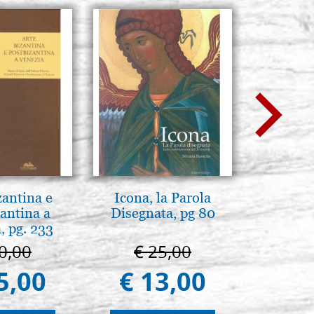
zantina e
Icona, la Parola
L'orizz
antina a
Disegnata, pg 80
antico 
, pg. 233
immagin
0,00
€ 25,00
€ 1
5,00
€ 13,00
€ 1