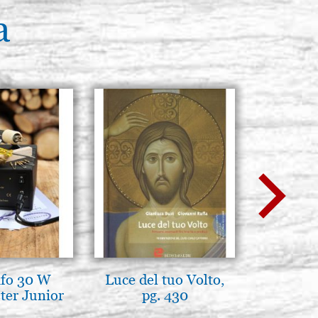
a
afo 30 W
Luce del tuo Volto,
Madre
ter Junior
pg. 430
entroni