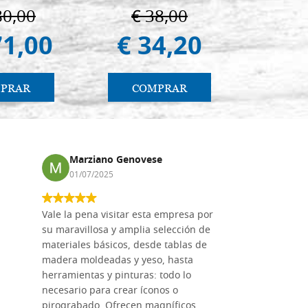
80,00
€ 38,00
€ 1
71,00
€ 34,20
€ 1.
PRAR
COMPRAR
CO
Marziano Genovese
Anna
01/07/2025
17/02
Vale la pena visitar esta empresa por
Las tablas
su maravillosa y amplia selección de
en línea en
materiales básicos, desde tablas de
Dal Molin 
madera moldeadas y yeso, hasta
excelente 
herramientas y pinturas: todo lo
están disp
necesario para crear íconos o
gama de t
pirograbado. Ofrecen magníficos
productos