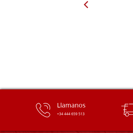
casualidad, descubrí la página web
de Falegnameria Dal Molin y se abrió
ante mí un mundo nuevo. Tablas de
todos los tamaños, incluso formas
inusuales... Pedí algunas para
probar, y tengo que decir: ¡POR FIN!
Por fin, unas tablas de alta calidad,
bien acabadas y a precios justos. He
añadido la página a mis favoritos
inmediatamente y pienso pedirles a
menudo :) ¡Muchas gracias!
Llamanos
+34 444 659 513