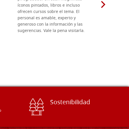
íconos pintados, libros e incluso
cuidadosa
ofrecen cursos sobre el tema. El
tiempo. ¡
personal es amable, experto y
generoso con la información y las
sugerencias. Vale la pena visitarla.
Sostenibilidad
o