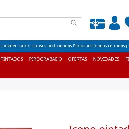
Lista de deseos vacía
s pueden sufrir retrasos prolongados.Permaneceremos cerrados por
 PINTADOS
PIROGRABADO
OFERTAS
NOVIDADES
F