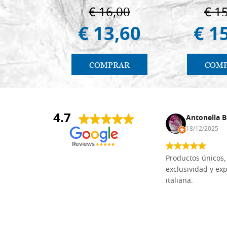
€ 16,00
€ 1
€ 13,60
€ 1
COMPRAR
COM
4.7
Andrea Monguzzi
Antonella B
15/01/2025
18/12/2025
No practico la iconografía, pero sí me
Productos únicos, 
animo a tallar virutas. He buscado
exclusividad y exp
por todas partes en internet tablas
italiana.
de tilo para mi afición y he comprado
varias de varios proveedores.
Siempre he gastado mucho en tablas
de mala calidad. Un día, por