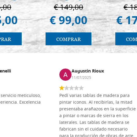
páginas
5,00
€ 149,00
€ 1
5,00
€ 99,00
€ 1
PRAR
COMPRAR
COM
enelli
Augustin Rioux
11/07/2025
servicio meticuloso,
Pedí varias tablas de madera para
eriencia. Excelencia
pintar iconos. Al recibirlas, la mitad
presentaba arañazos en la superficie
a pintar o marcas de sierra en los
laterales. Las tablas de madera se
fabrican sin el cuidado necesario
para la producción de obras de arte.