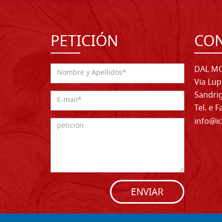
PETICIÓN
CO
DAL MO
Via Lup
Sandrig
Tel. e 
info@ic
ENVIAR