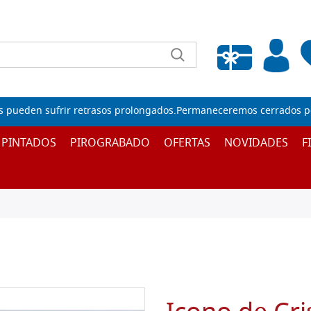
Lista de deseos vacía
s pueden sufrir retrasos prolongados.Permaneceremos cerrados por
 PINTADOS
PIROGRABADO
OFERTAS
NOVIDADES
F