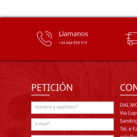
Llamanos
+34 444 659 513
PETICIÓN
CO
DAL MO
Via Lup
Sandrig
Tel. e 