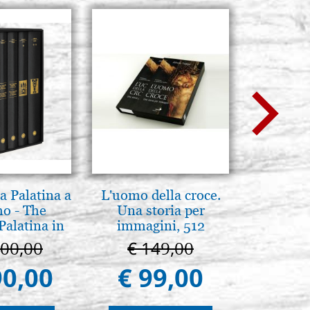
a Palatina a
L'uomo della croce.
Icona,
o - The
Una storia per
Disegn
Palatina in
immagini, 512
ermo
páginas
100,00
€ 149,00
€ 
90,00
€ 99,00
€ 