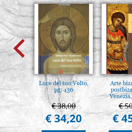
Luce del tuo Volto,
Arte biz
pg. 430
postbiz
Venezia,
€ 38,00
€ 5
€ 34,20
€ 4