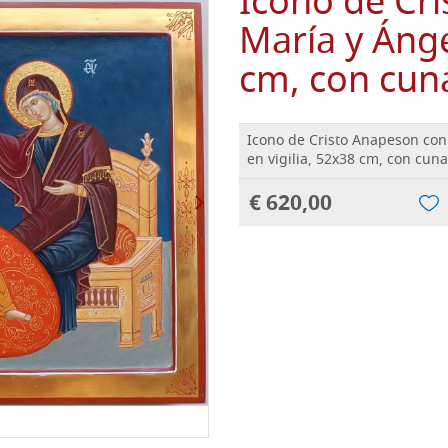
Icono de Cr
María y Ánge
cm, con cun
Icono de Cristo Anapeson con
en vigilia, 52x38 cm, con cuna
€ 620,00