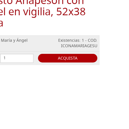
isto Anapeson con
l en vigilia, 52x38
a
 María y Ángel
Existencias: 1 - COD.
ICONAMARIAGESU
ACQUISTA