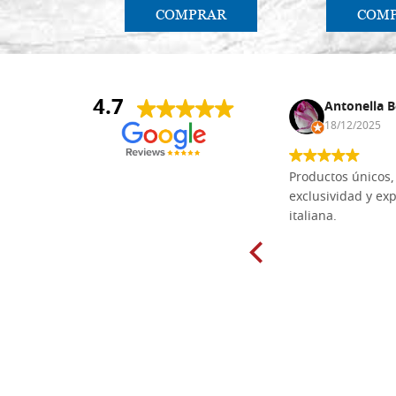
COMPRAR
COM
4.7
Anna Maria Negri
Antonella B
17/02/2025
18/12/2025
Las tablas de tilo macizo que compré
Productos únicos, 
en línea en la bien surtida carpintería
exclusividad y exp
Dal Molin para tallar tienen una
italiana.
excelente relación calidad-precio y
están disponibles en una amplia
gama de tamaños. Además, los
productos se empaquetaron
cuidadosamente y se entregaron a
tiempo. ¡Enhorabuena!