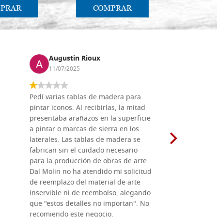
PRAR
COMPRAR
CO
Augustin Rioux
Marz
11/07/2025
01/07
Pedí varias tablas de madera para
Vale la pe
pintar iconos. Al recibirlas, la mitad
su maravil
presentaba arañazos en la superficie
materiales
a pintar o marcas de sierra en los
madera mo
laterales. Las tablas de madera se
herramient
fabrican sin el cuidado necesario
necesario 
para la producción de obras de arte.
pirograba
Dal Molin no ha atendido mi solicitud
íconos pint
de reemplazo del material de arte
ofrecen cu
inservible ni de reembolso, alegando
personal e
que "estos detalles no importan". No
generoso c
recomiendo este negocio.
sugerencias