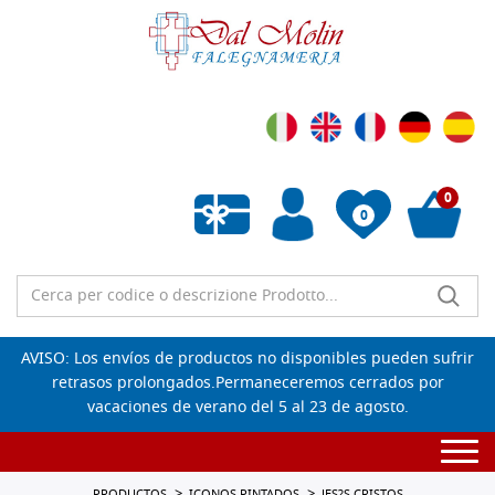
0
0
Lista de deseos vacía
AVISO: Los envíos de productos no disponibles pueden sufrir
retrasos prolongados.Permaneceremos cerrados por
vacaciones de verano del 5 al 23 de agosto.
Togg
navi