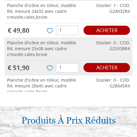
Planche d'icône en tilleul, modèle
Stocker: 1 - COD.
R4, mesure 24x32 avec cadre
G24X32R4
creusée,cales,brute
€ 49,80
ACHETER
Planche d'icône en tilleul, modèle
Stocker: 0 - COD.
R4, mesure 25x38 avec cadre
G25X38R4
creusée,cales,brute
€ 51,90
ACHETER
Planche d'icône en tilleul, modèle
Stocker: 0 - COD.
R4, mesure 28x45 avec cadre
G28X45R4
creusée,cales,brute
€ 58,50
ACHETER
Planche d'icône en tilleul, modèle
Produits À Prix Réduits
Stocker: 0 - COD.
R4, mesure 30x40 avec cadre
G30X40R4
creusée,cales,brute