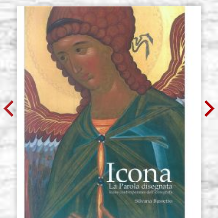
€ 56,10
ACHETER
Planche d'icône en tilleul, modèle
Stocker: 0 - COD.
R4, mesure 31x46 avec cadre
G31X46R4
creusée,cales,brute
€ 59,00
ACHETER
Planche d'icône en tilleul, modèle
Stocker: 0 - COD.
R4, mesure 32x60 avec cadre
G32X60R4
creusée,cales,brute
€ 66,10
ACHETER
Planche d'icône en tilleul, modèle
Stocker: 0 - COD.
R4, mesure 35x54 avec cadre
G35X54R4
creusée,cales,brute
€ 64,90
ACHETER
Planche d'icône en tilleul, modèle
Stocker: 0 - COD.
R4, mesure 37x47 avec cadre
G37X47R4