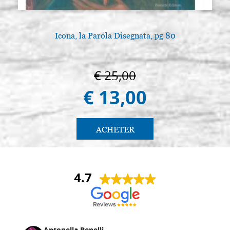
creusée,cales,brute
€ 61,40
ACHETER
Icona, la Parola Disegnata, pg 80
Planche d'icône en tilleul, modèle
Stocker: 0 - COD.
R4, mesure 40x65 avec cadre
G40X65R4
creusée,cales,brute
€ 25,00
€ 13,00
€ 73,20
ACHETER
Planche d'icône en tilleul, modèle
Stocker: 0 - COD.
R4, mesure 45x57 avec cadre
G45X57R4
ACHETER
creusée,cales,brute
€ 72,00
ACHETER
4.7
Planche d'icône en tilleul, modèle
Stocker: 0 - COD.
R4, mesure 45x60 cmavec cadre
G45X60R4
creusée,cales,brute
€ 68,60
ACHETER