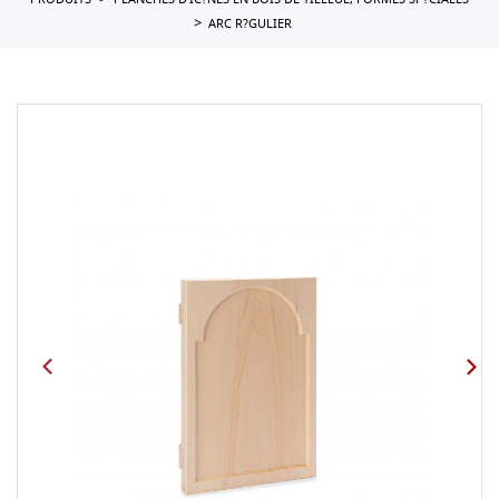
PRODUITS
PLANCHES D'IC?NES EN BOIS DE TILLEUL, FORMES SP?CIALES
ARC R?GULIER