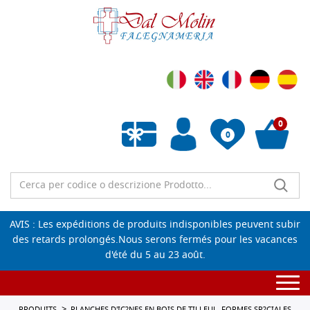
0
0
Liste de souhaits vide
AVIS : Les expéditions de produits indisponibles peuvent subir
des retards prolongés.Nous serons fermés pour les vacances
d'été du 5 au 23 août.
Togg
navi