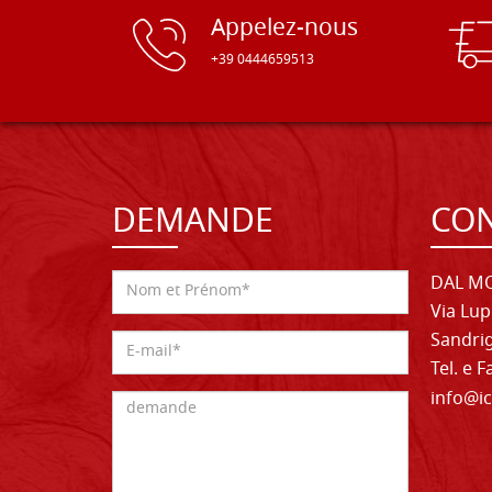
Appelez-nous
+39 0444659513
DEMANDE
CON
DAL MO
Via Lup
Sandrig
Tel. e 
info@ic