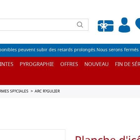
Liste de souhaits vide
sponibles peuvent subir des retards prolongés.Nous serons fermés 
INTES
PYROGRAPHIE
OFFRES
NOUVEAU
FIN DE SÉR
ORMES SP?CIALES
ARC R?GULIER