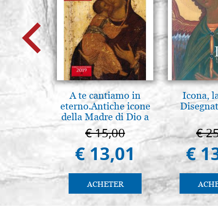
A te cantiamo in
Icona, l
eterno.Antiche icone
Disegnat
della Madre di Dio a
Vladimir e Suzdal
€ 15,00
€ 2
(libro-cal. 2019))
€ 13,01
€ 1
ACHETER
ACH