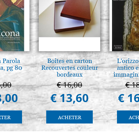
€ 15,10
Planche d'icône en tilleul, m
21x28 lisse,brute
€ 12,90
Planche d'icône en tilleul, m
24x32 lisse,brute
a Parola
Boites en carton
L'orizzo
a, pg 80
Recouvertes couleur
antico e
€ 14,80
bordeaux
immagini
5,00
€ 16,00
€ 1
Planche d'icône en tilleul, m
25x30 lisse,brute
3,00
€ 13,60
€ 1
€ 14,20
Planche d'icône en tilleul, m
ETER
ACHETER
ACH
25x35 lisse,brute
€ 16,00