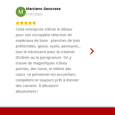
odèle AL2, mesure
Stocker: 0 - COD. G30X30A2L
Marziano Genovese
Anna
01/07/2025
17/02
ACHETER
Cette entreprise mérite le détour
Les planche
odèle AL2, mesure
Stocker: 0 - COD. G30X40A2L
pour son incroyable sélection de
achetées e
matériaux de base : planches de bois
une menuis
préformées, gesso, outils, peintures…
achalandée
ACHETER
tout le nécessaire pour la création
rapport qu
d’icônes ou la pyrogravure. On y
dans une 
trouve de magnifiques icônes
dimensions
peintes, des livres, et même des
soigneusem
cours. Le personnel est accueillant,
dans les dé
compétent et toujours prêt à donner
des conseils. À découvrir
absolument !