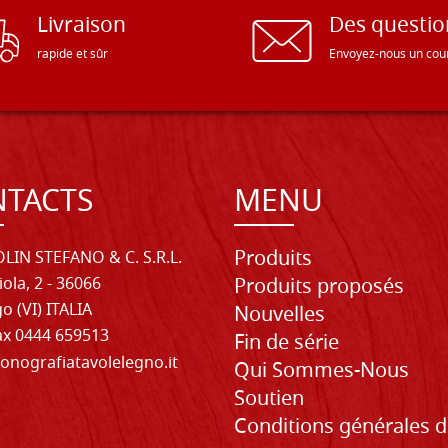
Livraison
Des questio
rapide et sûr
Envoyez-nous un cour
TACTS
MENU
Produits
LIN STEFANO & C. S.R.L.
iola, 2 - 36066
Produits proposés
o (VI) ITALIA
Nouvelles
Fax 0444 659513
Fin de série
onografiatavolelegno.it
Qui Sommes-Nous
Soutien
Conditions générales 