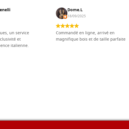
Planche d'icône en tilleul, m
enelli
Dome.L
30x30 lisse,brute
18/09/2025
€ 16,50
ues, un service
Commandé en ligne, arrivé en
Planche d'icône en tilleul, m
clusivité et
magnifique bois et de taille parfaite
30x40 lisse,brute
llence italienne.
€ 21,20