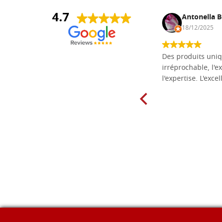
4.7
Daniel Vandewalle
Antonella B
27/07/2017
18/12/2025
société fiable et correcte. Très bon
Des produits uniq
matériel.
irréprochable, l'ex
l'expertise. L'exce