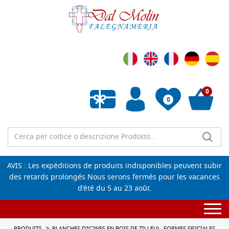
0
0
Liste de souhaits vide
AVIS : Les expéditions de produits indisponibles peuvent subir
des retards prolongés.Nous serons fermés pour les vacances
d'été du 5 au 23 août.
Togg
navi