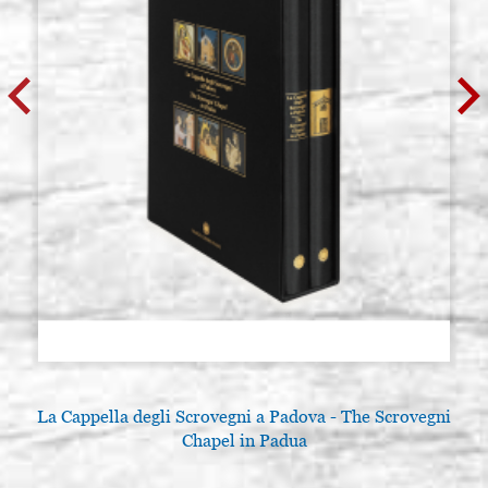
€ 37,80
ACHETER
Planche d'icône en tilleul, modèle
Stocker: 3 - COD.
A1, mesure 22x40 lisse,enduite
22X40A1L
€ 38,40
ACHETER
La Cappella degli Scrovegni a Padova - The Scrovegni
Chapel in Padua