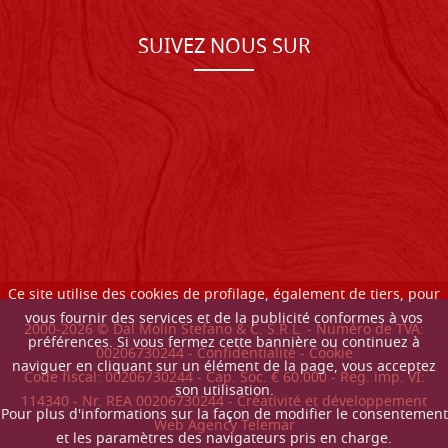
SUIVEZ NOUS SUR
Ce site utilise des cookies de profilage, également de tiers, pour
vous fournir des services et de la publicité conformes à vos
2000-
2026
© Dal Molin Stefano & C. S.R.L. - Numéro de TVA:
préférences. Si vous fermez cette bannière ou continuez à
00206730244 -
Confidentialité
-
Cookie
naviguer en cliquant sur un élément de la page, vous acceptez
Code fiscal: 00206730244 - Cap. Soc. € 60.000 - Reg. imp. VI:
son utilisation.
114340 - Nr. REA 00206730244 - Créativité et développement
Pour plus d'informations sur la façon de modifier le consentement
Web Agency Telemar
et les paramètres des navigateurs pris en charge.