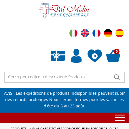
0
0
Liste de souhaits vide
AVIS : Les expéditions de produits indisponibles peuvent subir
des retards prolongés.Nous serons fermés pour les vacances
d'été du 5 au 23 août.
Togg
navi