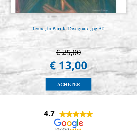
Icona, la Parola Disegnata, pg 80
L
€ 25,00
€ 13,00
ACHETER
4.7