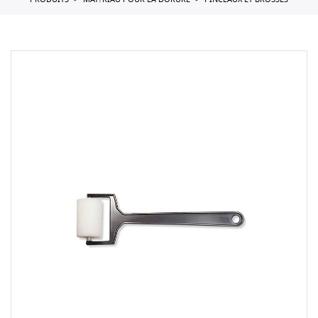
PRODUITS
MAT?RIAU POUR LA DORURE
PINCEAUX ET BROSSES