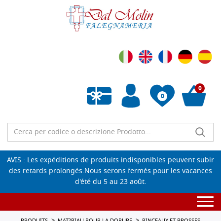
0
0
Liste de souhaits vide
AVIS : Les expéditions de produits indisponibles peuvent subir
des retards prolongés.Nous serons fermés pour les vacances
d'été du 5 au 23 août.
Togg
navi