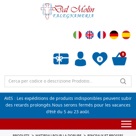
0
0
Liste de souhaits vide
AVIS : Les expéditions de produits indisponibles peuvent subir
des retards prolongés.Nous serons fermés pour les vacances
d'été du 5 au 23 août.
Togg
navi