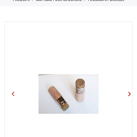
PRODUITS
MAT?RIAU POUR LA DORURE
PINCEAUX ET BROSSES