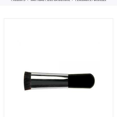
PRODUITS
MAT?RIAU POUR LA DORURE
PINCEAUX ET BROSSES