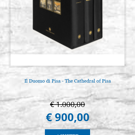
Il Duomo di Pisa - The Cathedral of Pisa
L
€ 1.000,00
€ 900,00