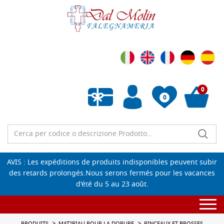
0
0
Liste de souhaits vide
AVIS : Les expéditions de produits indisponibles peuvent subir
des retards prolongés.Nous serons fermés pour les vacances
d'été du 5 au 23 août.
Togg
navi