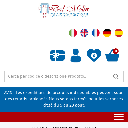
0
0
Liste de souhaits vide
AVIS : Les expéditions de produits indisponibles peuvent subir
des retards prolongés.Nous serons fermés pour les vacances
d'été du 5 au 23 août.
Togg
navi