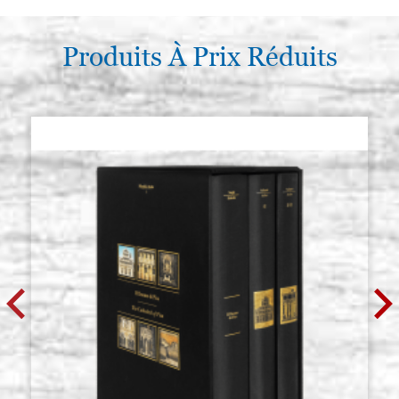
€ 19,80
ACHETER
Produits À Prix Réduits
Dorure liquide, OR ANTIQUE 75
Stocker: 9 - COD.
ml. Lefranc
V0461
€ 19,40
ACHETER