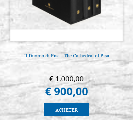
Il Duomo di Pisa - The Cathedral of Pisa
A
€ 1.000,00
€ 900,00
ACHETER