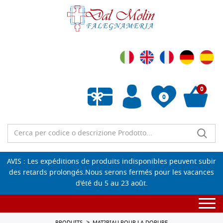
0
0
Liste de souhaits vide
AVIS : Les expéditions de produits indisponibles peuvent subir
des retards prolongés.Nous serons fermés pour les vacances
d'été du 5 au 23 août.
Togg
navi