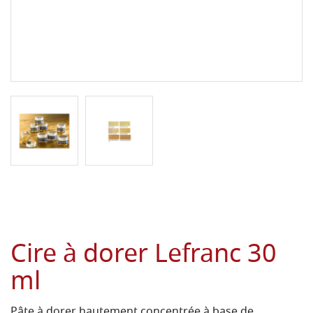
Cire à dorer Lefranc 30
ml
Pâte à dorer hautement concentrée à base de