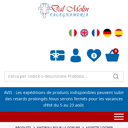
0
0
Liste de souhaits vide
AVIS : Les expéditions de produits indisponibles peuvent subir
des retards prolongés.Nous serons fermés pour les vacances
d'été du 5 au 23 août.
Togg
navi