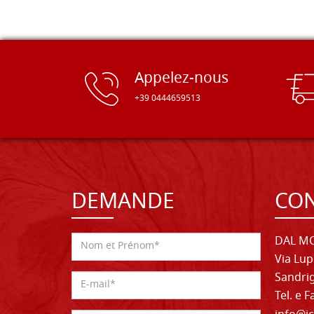
Appelez-nous
+39 0444659513
DEMANDE
CON
DAL MO
Via Lup
Sandrig
Tel. e 