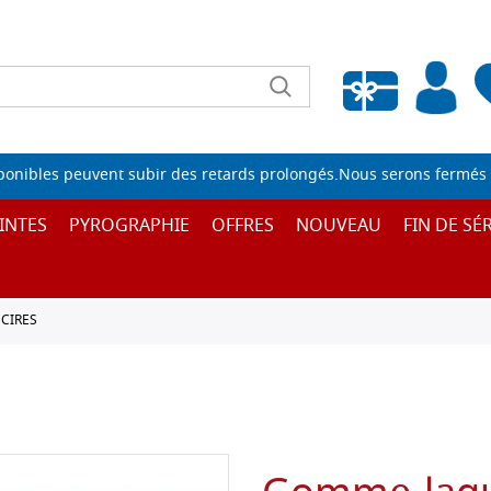
Liste de souhaits vide
sponibles peuvent subir des retards prolongés.Nous serons fermés 
INTES
PYROGRAPHIE
OFFRES
NOUVEAU
FIN DE SÉR
 CIRES