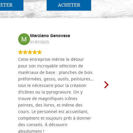
ETER
ACHETER
AC
Marziano Genovese
Anna
01/07/2025
17/02
Cette entreprise mérite le détour
Les planche
pour son incroyable sélection de
achetées e
matériaux de base : planches de bois
une menuis
préformées, gesso, outils, peintures…
achalandée
tout le nécessaire pour la création
rapport qu
d’icônes ou la pyrogravure. On y
dans une 
trouve de magnifiques icônes
dimensions
peintes, des livres, et même des
soigneusem
cours. Le personnel est accueillant,
dans les dé
compétent et toujours prêt à donner
des conseils. À découvrir
absolument !