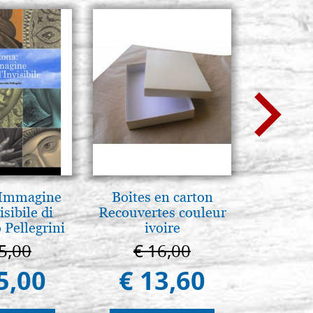
 Immagine
Boites en carton
Pyrogra
isibile di
Recouvertes couleur
pete
 Pellegrini
ivoire
5,00
€ 16,00
€ 1
5,00
€ 13,60
€ 1