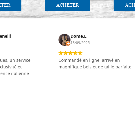
ETER
ACHETER
ACH
enelli
Dome.L
18/09/2025
ues, un service
Commandé en ligne, arrivé en
clusivité et
magnifique bois et de taille parfaite
llence italienne.