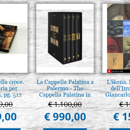
lla croce.
La Cappella Palatina a
L'ikona.
ria per
Palermo - The
dell'Inv
, pg. 512
Cappella Palatina in
Giancarlo
Palermo
9,00
€ 1.100,00
€ 1
9,00
€ 990,00
€ 1