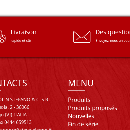
Livraison
Des questio
rapide et sûr
Envoyez-nous un cour
TACTS
MENU
Produits
LIN STEFANO & C. S.R.L.
iola, 2 - 36066
Produits proposés
o (VI) ITALIA
Nouvelles
Fax 0444 659513
Fin de série