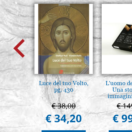
Luce del tuo Volto,
L'uomo de
pg. 430
Una sto
immagini
€ 38,00
€ 14
€ 34,20
€ 9