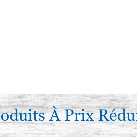
oduits À Prix Rédu