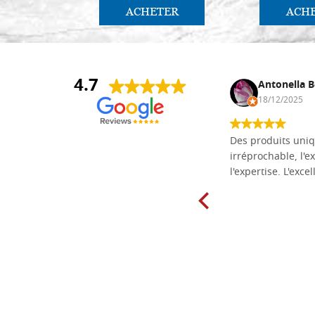
ACHETER
ACH
4.7
Daniel Vandewalle
Antonella B
27/07/2017
18/12/2025
société fiable et correcte. Très bon
Des produits uniq
matériel.
irréprochable, l'ex
l'expertise. L'exce