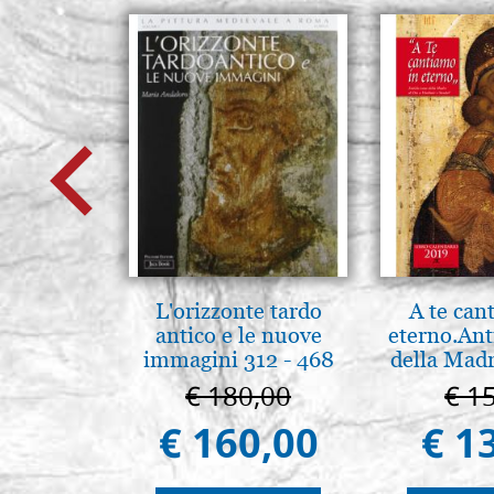
L'orizzonte tardo
A te can
antico e le nuove
eterno.Ant
immagini 312 - 468
della Madr
Vladimir
€ 180,00
€ 1
(libro-c
€ 160,00
€ 1