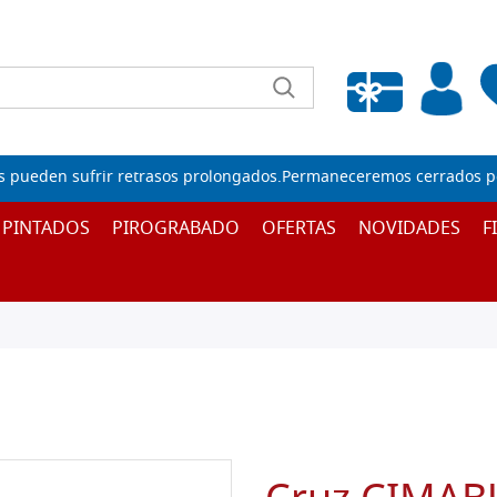
Lista de deseos vacía
s pueden sufrir retrasos prolongados.Permaneceremos cerrados por
 PINTADOS
PIROGRABADO
OFERTAS
NOVIDADES
F