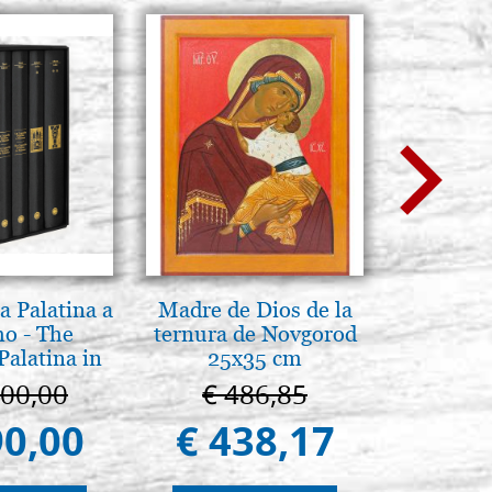
a Palatina a
Madre de Dios de la
Pirog
o - The
ternura de Novgorod
Brenn-p
Palatina in
25x35 cm
ermo
100,00
€ 486,85
€ 1
90,00
€ 438,17
€ 1