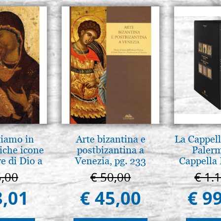
tiamo in
Arte bizantina e
La Cappell
iche icone
postbizantina a
Palerm
e di Dio a
Venezia, pg. 233
Cappella 
 e Suzdal
Pal
5,00
€ 50,00
€ 1.
al. 2019)
3,01
€ 45,00
€ 9