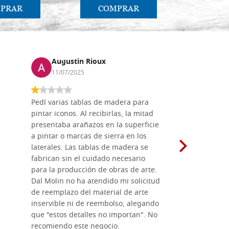
PRAR
COMPRAR
CO
Augustin Rioux
Marz
11/07/2025
01/07
Pedí varias tablas de madera para
Vale la pe
pintar iconos. Al recibirlas, la mitad
su maravil
presentaba arañazos en la superficie
materiales
a pintar o marcas de sierra en los
madera mo
laterales. Las tablas de madera se
herramient
fabrican sin el cuidado necesario
necesario 
para la producción de obras de arte.
pirograba
Dal Molin no ha atendido mi solicitud
íconos pint
de reemplazo del material de arte
ofrecen cu
inservible ni de reembolso, alegando
personal e
que "estos detalles no importan". No
generoso c
recomiendo este negocio.
sugerencias