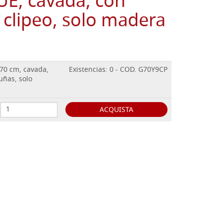
E, cavada, con
 clipeo, solo madera
 70 cm, cavada,
Existencias: 0 - COD. G70Y9CP
uñas, solo
ACQUISTA