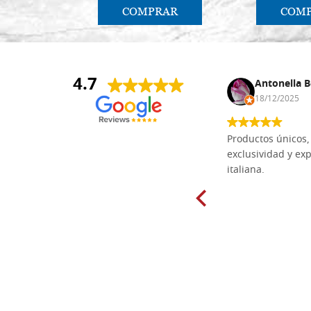
COMPRAR
COM
4.7
Anna Maria Negri
Antonella B
17/02/2025
18/12/2025
Las tablas de tilo macizo que compré
Productos únicos, 
en línea en la bien surtida carpintería
exclusividad y exp
Dal Molin para tallar tienen una
italiana.
excelente relación calidad-precio y
están disponibles en una amplia
gama de tamaños. Además, los
productos se empaquetaron
cuidadosamente y se entregaron a
tiempo. ¡Enhorabuena!