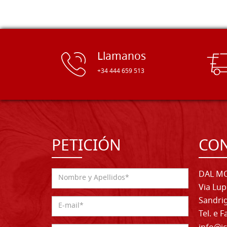
Llamanos
+34 444 659 513
PETICIÓN
CO
DAL MO
Via Lup
Sandrig
Tel. e 