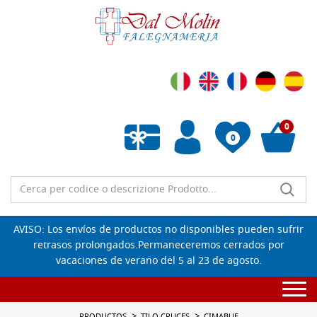
0
0
Lista de deseos vacía
AVISO: Los envíos de productos no disponibles pueden sufrir
retrasos prolongados.Permaneceremos cerrados por
vacaciones de verano del 5 al 23 de agosto.
Togg
navi