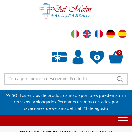
0
0
Lista de deseos vacía
AVISO: Los envíos de productos no disponibles pueden sufrir
retrasos prolongados.Permaneceremos cerrados por
vacaciones de verano del 5 al 23 de agosto.
Togg
navi