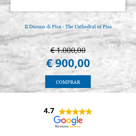
Il Duomo di Pisa - The Cathedral of Pisa
L
€ 1.000,00
€ 900,00
COMPRAR
4.7