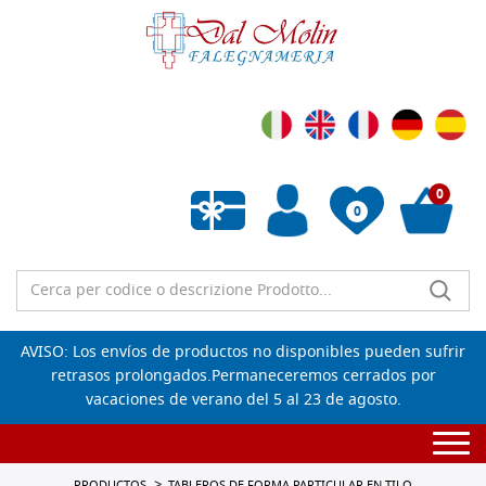
0
0
Lista de deseos vacía
AVISO: Los envíos de productos no disponibles pueden sufrir
retrasos prolongados.Permaneceremos cerrados por
vacaciones de verano del 5 al 23 de agosto.
Togg
navi