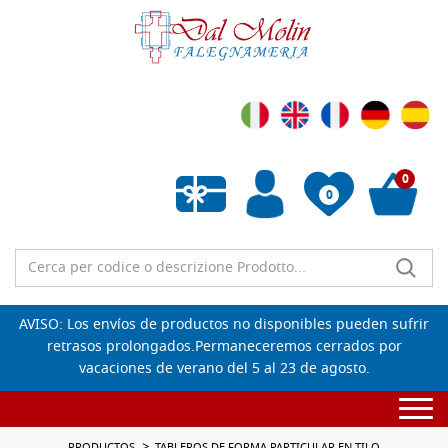
0
0
Lista de deseos vacía
AVISO: Los envíos de productos no disponibles pueden sufrir
retrasos prolongados.Permaneceremos cerrados por
vacaciones de verano del 5 al 23 de agosto.
Togg
navi