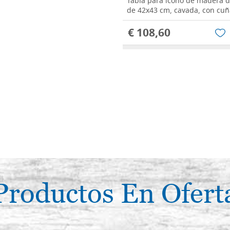
Tabla para icono de madera d
de 42x43 cm, cavada, con cuñ
€ 108,60
Tabla para icono de madera d
de 42x54 cm, cavada, con cuñ
€ 117,40
Tabla para icono de madera d
de 52x53 cm, cavada, con cuñ
€ 121,50
Productos En Ofert