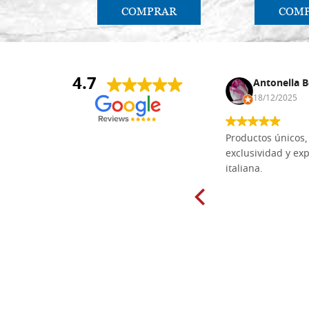
COMPRAR
COM
4.7
Anna Maria Negri
Antonella B
17/02/2025
18/12/2025
Las tablas de tilo macizo que compré
Productos únicos, 
en línea en la bien surtida carpintería
exclusividad y exp
Dal Molin para tallar tienen una
italiana.
excelente relación calidad-precio y
están disponibles en una amplia
gama de tamaños. Además, los
productos se empaquetaron
cuidadosamente y se entregaron a
tiempo. ¡Enhorabuena!