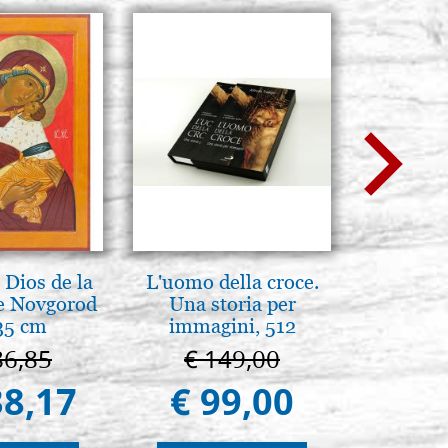
Dios de la
L'uomo della croce.
La Cappel
e Novgorod
Una storia per
Paler
35 cm
immagini, 512
Cappella
páginas
Pa
86,85
€ 149,00
€ 1
38,17
€ 99,00
€ 9