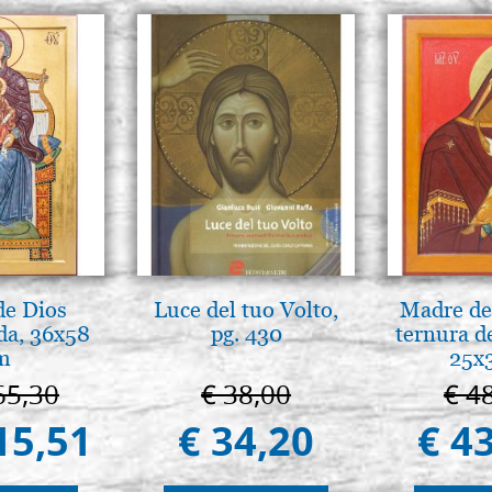
de Dios
Luce del tuo Volto,
Madre de 
da, 36x58
pg. 430
ternura d
m
25x
65,30
€ 38,00
€ 4
15,51
€ 34,20
€ 4