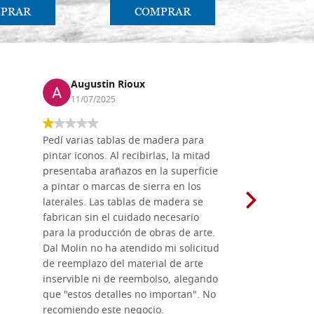
PRAR
COMPRAR
CO
Augustin Rioux
Marz
11/07/2025
01/07
Pedí varias tablas de madera para
Vale la pe
pintar iconos. Al recibirlas, la mitad
su maravil
presentaba arañazos en la superficie
materiales
a pintar o marcas de sierra en los
madera mo
laterales. Las tablas de madera se
herramient
fabrican sin el cuidado necesario
necesario 
para la producción de obras de arte.
pirograba
Dal Molin no ha atendido mi solicitud
íconos pint
de reemplazo del material de arte
ofrecen cu
inservible ni de reembolso, alegando
personal e
que "estos detalles no importan". No
generoso c
recomiendo este negocio.
sugerencias