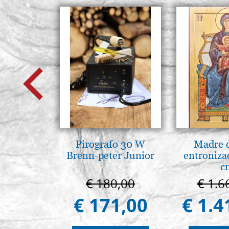
Pirografo 30 W
Madre 
Brenn-peter Junior
entroniza
c
€ 180,00
€ 1.6
€ 171,00
€ 1.4