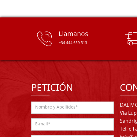
Llamanos
+34 444 659 513
PETICIÓN
CO
DAL MO
Via Lup
Sandrig
Tel. e 