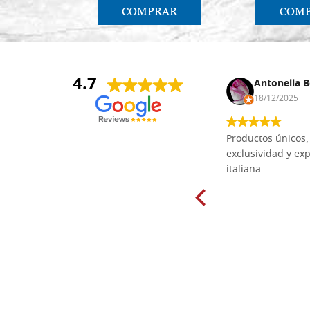
COMPRAR
COM
4.7
Anna Maria Negri
Antonella B
17/02/2025
18/12/2025
Las tablas de tilo macizo que compré
Productos únicos, 
en línea en la bien surtida carpintería
exclusividad y exp
Dal Molin para tallar tienen una
italiana.
excelente relación calidad-precio y
están disponibles en una amplia
gama de tamaños. Además, los
productos se empaquetaron
cuidadosamente y se entregaron a
tiempo. ¡Enhorabuena!