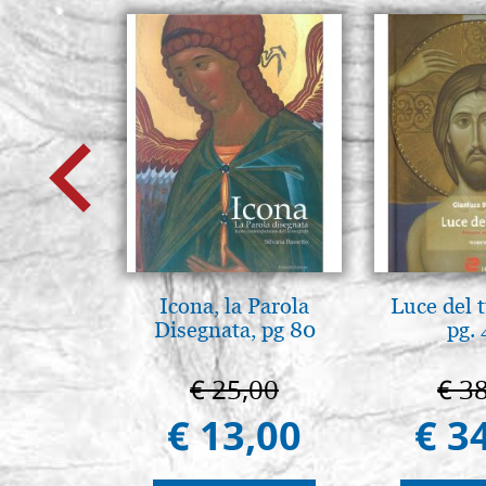
Icona, la Parola
Luce del 
Disegnata, pg 80
pg.
€ 25,00
€ 3
€ 13,00
€ 3