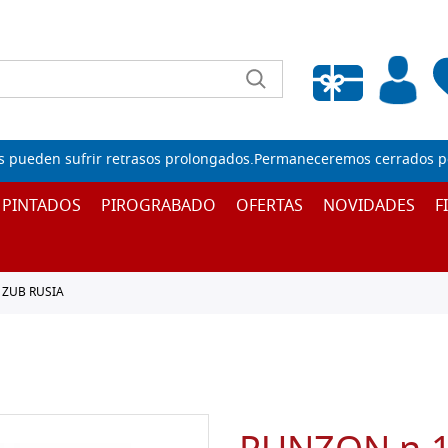
Lista de deseos vacía
s pueden sufrir retrasos prolongados.Permaneceremos cerrados por
 PINTADOS
PIROGRABADO
OFERTAS
NOVIDADES
F
 ZUB RUSIA