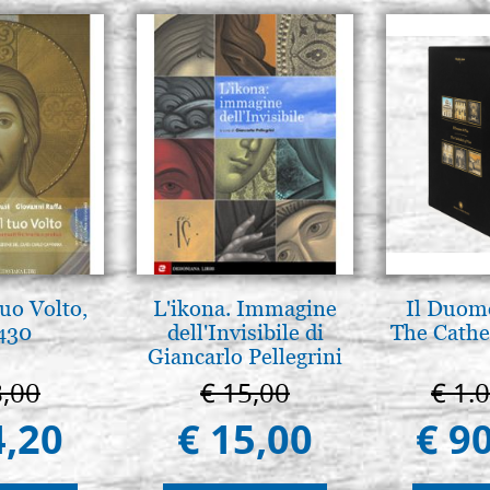
tuo Volto,
L'ikona. Immagine
Il Duomo
 430
dell'Invisibile di
The Cathed
Giancarlo Pellegrini
8,00
€ 15,00
€ 1.
4,20
€ 15,00
€ 9