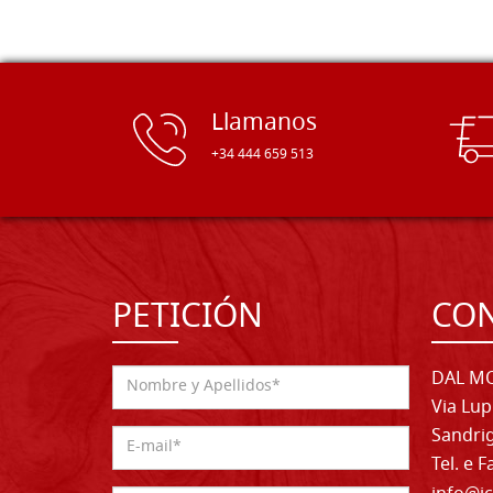
Llamanos
+34 444 659 513
PETICIÓN
CO
DAL MO
Via Lup
Sandrig
Tel. e 