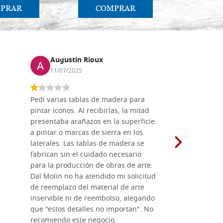
PRAR
COMPRAR
CO
Augustin Rioux
Marz
11/07/2025
01/07
Pedí varias tablas de madera para
Vale la pe
pintar iconos. Al recibirlas, la mitad
su maravil
presentaba arañazos en la superficie
materiales
a pintar o marcas de sierra en los
madera mo
laterales. Las tablas de madera se
herramient
fabrican sin el cuidado necesario
necesario 
para la producción de obras de arte.
pirograba
Dal Molin no ha atendido mi solicitud
íconos pint
de reemplazo del material de arte
ofrecen cu
inservible ni de reembolso, alegando
personal e
que "estos detalles no importan". No
generoso c
recomiendo este negocio.
sugerencias