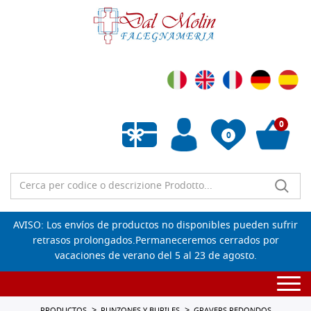
0
0
Lista de deseos vacía
AVISO: Los envíos de productos no disponibles pueden sufrir
retrasos prolongados.Permaneceremos cerrados por
vacaciones de verano del 5 al 23 de agosto.
Togg
navi