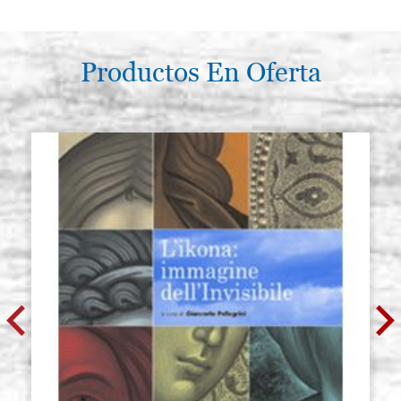
acero templado
BUL6SING
€ 14,00
ACQUISTA
Productos En Oferta
Punzon redondo de 7 mm en
Existencias: 8 - COD.
acero templado
BUL7SING
€ 15,00
ACQUISTA
Punzon redondo de 8 mm en
Existencias: 4 - COD.
acero templado
BUL8SING
€ 15,00
ACQUISTA
Punzon redondo de 9 mm en
Existencias: 4 - COD.
acero templado
BUL9SING
€ 17,00
ACQUISTA
Punzon redondo de 10 mm en
Existencias: 4 - COD.
acero templado
BUL10SING